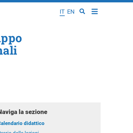
IT
EN
uppo
ali
Naviga la sezione
Calendario didattico